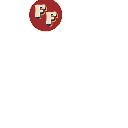
Jesús le respondió: «Amarás al Señor tu
Dios con todo tu corazón, con toda tu alma
y con toda tu mente». Este es el
mandamiento más grande e importante. El
segundo es semejante: «Amarás a tu
prójimo como a ti mismo». Mateo 22:37-39
(NTV)
Manténgase 
actualizado 