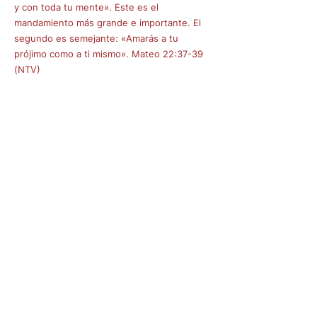
y con toda tu mente». Este es el
mandamiento más grande e importante. El
segundo es semejante: «Amarás a tu
prójimo como a ti mismo». Mateo 22:37-39
(NTV)
Manténgase 
actualizado 
sobre nuestros 
eventos
Correo electrónico
*