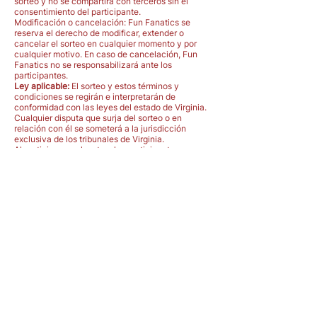
sorteo y no se compartirá con terceros sin el
consentimiento del participante.
Modificación o cancelación: Fun Fanatics se
reserva el derecho de modificar, extender o
cancelar el sorteo en cualquier momento y por
cualquier motivo. En caso de cancelación, Fun
Fanatics no se responsabilizará ante los
participantes.
Ley aplicable:
El sorteo y estos términos y
condiciones se regirán e interpretarán de
conformidad con las leyes del estado de Virginia.
Cualquier disputa que surja del sorteo o en
relación con él se someterá a la jurisdicción
exclusiva de los tribunales de Virginia.
Al participar en el sorteo, los participantes
reconocen que han leído, comprendido y aceptan
cumplir estos términos y condiciones.
Jesús le respondió: «Amarás al Señor tu