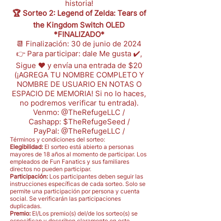
historia!
🏆 Sorteo 2: Legend of Zelda: Tears of
the Kingdom Switch OLED
*FINALIZADO*
📆 Finalización: 30 de junio de 2024
👉 Para participar: dale Me gusta ✔️,
Sigue ❤️ y envía una entrada de $20
(¡AGREGA TU NOMBRE COMPLETO Y
NOMBRE DE USUARIO EN NOTAS O
ESPACIO DE MEMORIA! Si no lo haces,
no podremos verificar tu entrada).
Venmo: @TheRefugeLLC /
Cashapp: $TheRefugeSeed /
PayPal: @TheRefugeLLC /
Términos y condiciones del sorteo:
Elegibilidad:
El sorteo está abierto a personas
mayores de 18 años al momento de participar. Los
empleados de Fun Fanatics y sus familiares
directos no pueden participar.
Participación:
Los participantes deben seguir las
instrucciones específicas de cada sorteo. Solo se
permite una participación por persona y cuenta
social. Se verificarán las participaciones
duplicadas.
Premio:
El/Los premio(s) del/de los sorteo(s) se
especifican y describen claramente en este